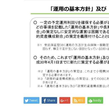
Tweet
Share
+1
RSS
feedly