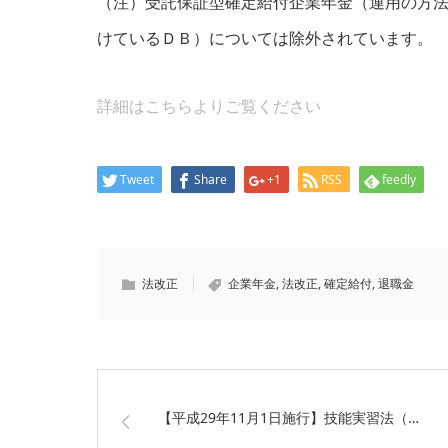
（注）受託保証型確定給付企業年金（運用の方
けているＤＢ）については除外されています。
詳細はこちらよりご覧ください
Tweet
Share
+1
RSS
feedly
法改正
企業年金
,
法改正
,
確定給付
,
退職金
【平成29年11月1日施行】技能実習法（…