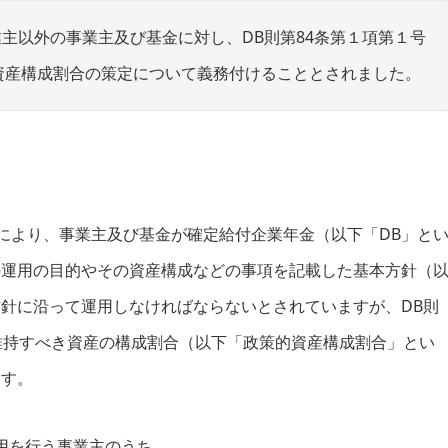
業主以外の事業主及び基金に対し、DB則第84条第１項第１号
資産構成割合の策定について義務付けることとされました。
定により、事業主及び基金が確定給付企業年金（以下「DB」と
の運用の目的やその資産構成などの事項を記載した基本方針（
針に沿って運用しなければならないとされていますが、DB則
維持すべき資産の構成割合（以下「政策的資産構成割合」とい
ます。
運用を行う事業主のうち、