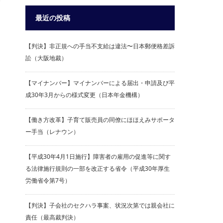
最近の投稿
【判決】非正規への手当不支給は違法〜日本郵便格差訴
訟（大阪地裁）
【マイナンバー】マイナンバーによる届出・申請及び平
成30年3月からの様式変更（日本年金機構）
【働き方改革】子育て販売員の同僚にほほえみサポータ
ー手当（レナウン）
【平成30年4月1日施行】障害者の雇用の促進等に関す
る法律施行規則の一部を改正する省令（平成30年厚生
労働省令第7号）
【判決】子会社のセクハラ事案、状況次第では親会社に
責任（最高裁判決）