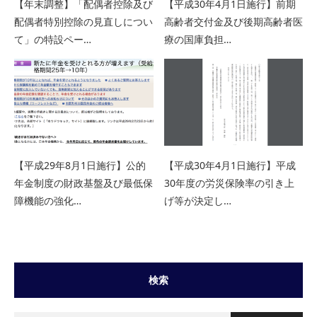
【年末調整】「配偶者控除及び
【平成30年4月1日施行】前期
配偶者特別控除の見直しについ
高齢者交付金及び後期高齢者医
て」の特設ペー…
療の国庫負担…
【平成29年8月1日施行】公的
【平成30年4月1日施行】平成
年金制度の財政基盤及び最低保
30年度の労災保険率の引き上
障機能の強化…
げ等が決定し…
検索