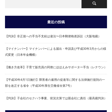
最近の投稿
【判決】非正規への手当不支給は違法〜日本郵便格差訴訟（大阪地裁）
【マイナンバー】マイナンバーによる届出・申請及び平成30年3月からの様
式変更（日本年金機構）
【働き方改革】子育て販売員の同僚にほほえみサポーター手当（レナウン）
【平成30年4月1日施行】障害者の雇用の促進等に関する法律施行規則の一
部を改正する省令（平成30年厚生労働省令第7号）
【判決】子会社のセクハラ事案、状況次第では親会社に責任（最高裁判決）