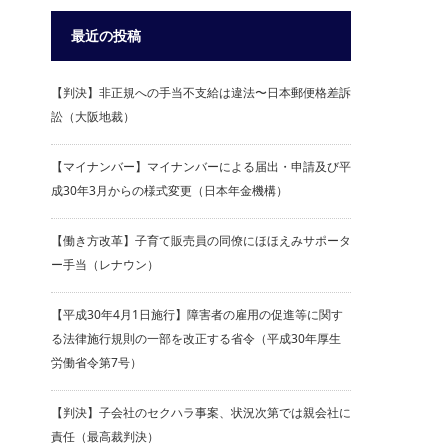
最近の投稿
【判決】非正規への手当不支給は違法〜日本郵便格差訴
訟（大阪地裁）
【マイナンバー】マイナンバーによる届出・申請及び平
成30年3月からの様式変更（日本年金機構）
【働き方改革】子育て販売員の同僚にほほえみサポータ
ー手当（レナウン）
【平成30年4月1日施行】障害者の雇用の促進等に関す
る法律施行規則の一部を改正する省令（平成30年厚生
労働省令第7号）
【判決】子会社のセクハラ事案、状況次第では親会社に
責任（最高裁判決）