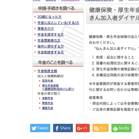
Tweet
Share
+1
RSS
feedly