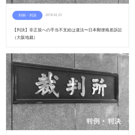
判例・判決
2018.02.23
【判決】非正規への手当不支給は違法〜日本郵便格差訴訟
（大阪地裁）